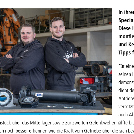
In ihr
Specia
Diese 
montie
und Ke
Tipps f
Für eine
seinen 
demonst
dient d
Antrieb
versetz
auch Ab
tück über das Mittellager sowie zur zweiten Gelenkwellenhälfte bis 
ich noch besser erkennen wie die Kraft vom Getriebe über die sich 