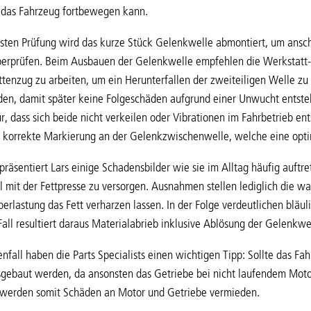
 das Fahrzeug fortbewegen kann.
rsten Prüfung wird das kurze Stück Gelenkwelle abmontiert, um ansc
berprüfen. Beim Ausbauen der Gelenkwelle empfehlen die Werkstatt-P
tenzug zu arbeiten, um ein Herunterfallen der zweiteiligen Welle zu 
en, damit später keine Folgeschäden aufgrund einer Unwucht entsteh
, dass sich beide nicht verkeilen oder Vibrationen im Fahrbetrieb en
 korrekte Markierung an der Gelenkzwischenwelle, welche eine optim
präsentiert Lars einige Schadensbilder wie sie im Alltag häufig auftr
 mit der Fettpresse zu versorgen. Ausnahmen stellen lediglich die wa
erlastung das Fett verharzen lassen. In der Folge verdeutlichen bläul
all resultiert daraus Materialabrieb inklusive Ablösung der Gelenkwe
nfall haben die Parts Specialists einen wichtigen Tipp: Sollte das 
gebaut werden, da ansonsten das Getriebe bei nicht laufendem Motor
werden somit Schäden an Motor und Getriebe vermieden.