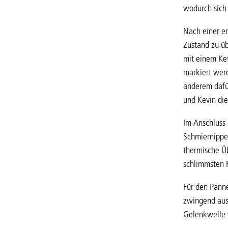
wodurch sich
Nach einer e
Zustand zu ü
mit einem Ket
markiert werd
anderem dafür
und Kevin die
Im Anschluss 
Schmiernippel
thermische Üb
schlimmsten F
Für den Panne
zwingend aus
Gelenkwelle 