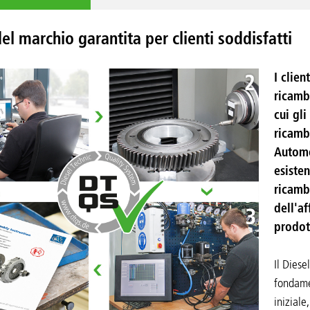
el marchio garantita per clienti soddisfatti
I clien
ricamb
cui gl
ricamb
Automo
esisten
ricamb
dell'af
prodott
Il Diese
fondame
iniziale