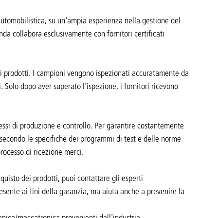
automobilistica, su un'ampia esperienza nella gestione del
da collabora esclusivamente con fornitori certificati
dei prodotti. I campioni vengono ispezionati accuratamente da
i. Solo dopo aver superato l'ispezione, i fornitori ricevono
cessi di produzione e controllo. Per garantire costantemente
tti, secondo le specifiche dei programmi di test e delle norme
processo di ricezione merci.
quisto dei prodotti, puoi contattare gli esperti
resente ai fini della garanzia, ma aiuta anche a prevenire la
ccanica/meccatronica provenienti dall'industria