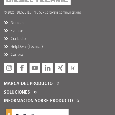
© 2026 · DIESEL TECHNIC SE · Corporate Communications
Noticias
Eventos
Contacto
HelpDesk (Técnica)
Carrera
MARCA DEL PRODUCTO
DT Spare Parts
SOLUCIONES
Partner Portal
INFORMACIÓN SOBRE PRODUCTO
Partner Program
Catálogos de productos
Partner Services