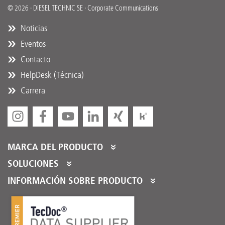
© 2026 · DIESEL TECHNIC SE · Corporate Communications
Noticias
Eventos
Contacto
HelpDesk (Técnica)
Carrera
MARCA DEL PRODUCTO
DT Spare Parts
SOLUCIONES
Partner Portal
INFORMACIÓN SOBRE PRODUCTO
Partner Program
Catálogos de productos
Partner Services
Product Promotions
Servicio integral de venta a través de comercio electróni