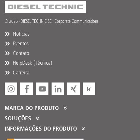
© 2026 · DIESEL TECHNIC SE · Corporate Communications
Notícias
Eventos
Contato
HelpDesk (Técnica)
Carreira
MARCA DO PRODUTO
DT Spare Parts
SOLUÇÕES
Partner Portal
INFORMAÇÕES DO PRODUTO
Partner Program
Catálogos de Produtos