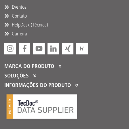
Eventos
Contato
HelpDesk (Técnica)
Carreira
MARCA DO PRODUTO
DT Spare Parts
SOLUÇÕES
Partner Portal
INFORMAÇÕES DO PRODUTO
Partner Program
Catálogos de Produtos
Serviços para Parceiros
Product Promotions
Conclusão Logística
DTQS
FAQ/HelpDesk