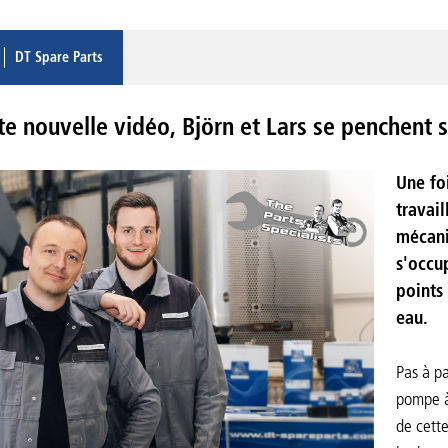
DT Spare Parts
te nouvelle vidéo, Björn et Lars se penchent 
Une foi
travai
mécani
s'occu
points
eau.
Pas à pa
pompe à
de cett