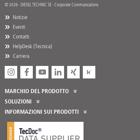
© 2026 · DIESEL TECHNIC SE · Corporate Communications
Notizie
Eventi
Contatti
HelpDesk (Tecnica)
Carriera
MARCHIO DEL PRODOTTO
DT Spare Parts
SOLUZIONI
Partner Portal
INFORMAZIONI SUI PRODOTTI
Partner Program
Cataloghi prodotti
Servizi per i nostri distributori
Product Promotions
Adempimento Logistico