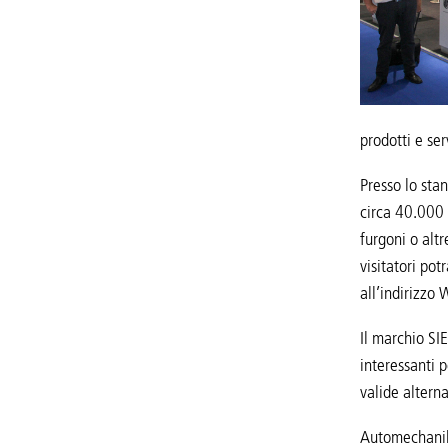
prodotti e ser
Presso lo sta
circa 40.000 
furgoni o altr
visitatori po
all’indirizzo
Il marchio SI
interessanti 
valide altern
Automechanika