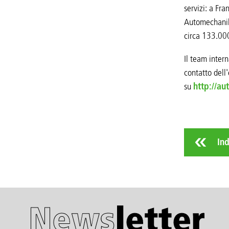
servizi: a Fra
Automechanika
circa 133.000 
Il team inter
contatto dell'
su
http://a
Ind