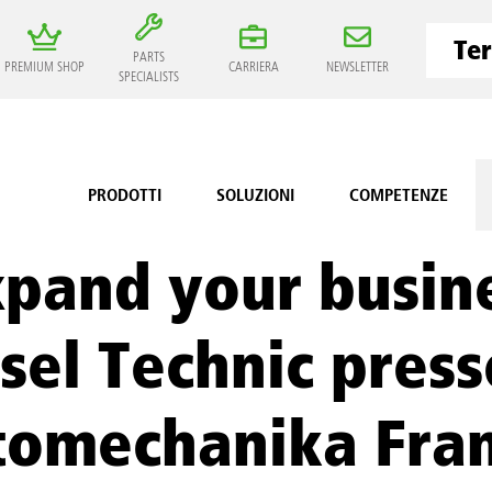
PARTS
PREMIUM SHOP
CARRIERA
NEWSLETTER
SPECIALISTS
PRODOTTI
SOLUZIONI
COMPETENZE
pand your busine
sel Technic press
omechanika Fran