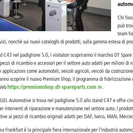
automo
Chi foss
può trov
team fie
vizi, nonché sui nuovi cataloghi di prodotti, sulla gamma estesa di pro
nd C43 nel padiglione 5.0, i visitatori scopriranno il marchio DT Spa
pezzi di ricambio e accessori per il settore auto adatti per milioni di 
e applicazioni come automobili, veicoli agricoli, veicoli da costruzione,
tranno scoprire il nuovo Premium Shop, il programma di fidelizzazione 
 Web
https://premiumshop.dt-spareparts.com
.
EGEL Automotive si trova nel padiglione 5.0 allo stand C47 e offre circ
per interventi di riparazione e manutenzione nel settore auto. I prodo
ative ai pezzi di ricambio originali adatti per DAF, Iveco, MAN, Merced
 Frankfurt è la principale fiera internazionale per l'industria automob