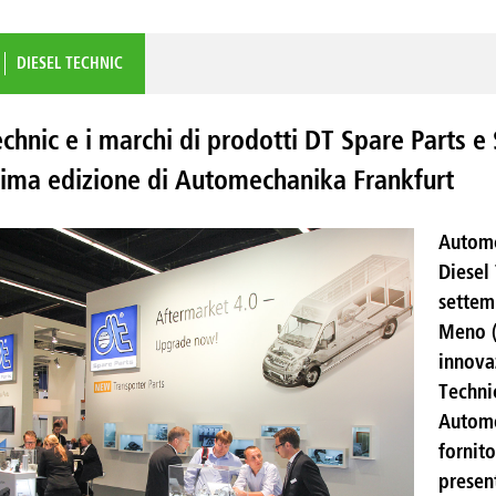
DIESEL TECHNIC
echnic e i marchi di prodotti DT Spare Parts
sima edizione di Automechanika Frankfurt
Autome
Diesel 
settemb
Meno (
innova
Techni
Automo
fornit
present