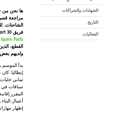
ها نحن من جد
الشهادات والشراكات
مراجعة قصير
التاريخ
الشاحنات. لل
فريق SL TruckSport 30 على جودة المنتج العالية التي تقدمها
الفعاليات
 Spare Parts
ولديهم بعض ا
بدأ الموسم ب
إيطاليا. كان
ثماني حلبات 
سباقات في ا
المقرر إقامة
أعمال البناء
إظهار مهاراته