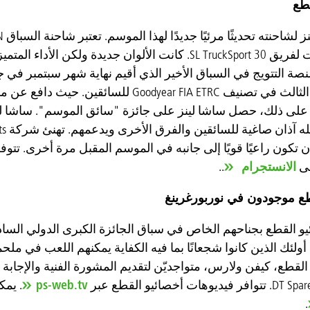
طع
عبر المنحنيات لفريق SL TruckSport 30. كانت الألوان ج
صة التتويج في السباق الأخير الذي أقيم نهاية شهر سبتمبر في جار
 على ذلك، حصل ساشا لينز على جائزة "سائق الموسم". ساشا ل
الانستجرام
..
طع موجودون في نوربورغرينغ
القطع، كيفن ولارس، متواجديّن لتقديم المشورة الفنية والإجابة ع
ps-web.tv
. يم
.