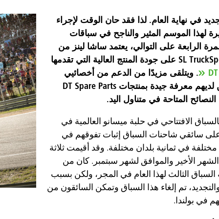
يد في نهاية العام. لذا فقد حان الوقت لإجراء
ة لهذا الموسم المثير والناجح في سباقات
مرة الرابعة على التوالي، يعتمد ساشا لينز من
DT
. ويتلقى مزيدًا من الدعم من أخصائيي
القطع، الذين لديهم معرفة جيدة بمنتجات DT Spare Parts
لنصائح المتاحة في متناول اليد.
السباق الافتتاحي في حلبة ميسانو العالمية في
 على سائقي شاحنات السباق إثبات تفوقهم في
مختلفة في ثمانية بلدان مختلفة. وقد أقيمت ثلاثة
لشهر الأخير والموافق لشهر سبتمبر. كان من
 السباق الثالث لهذا العام في المجر، ولكن بسبب
 والتجديد، تم إلغاء هذا السباق وتمكن السائقون من
م في بولندا.