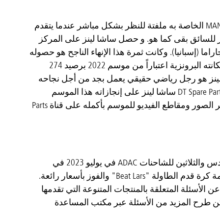
قدّم ساشا لينز لشاحنته تحديثًا مرئيًا جديدًا لهذا الموسم. تعتبر شاحنة السباق MAN الخاصة به ملفتة للنظر بشكل مباشر عندما يتقدم
ديدة ولكن الأداء المتميز للسائق بقى كما هو. و حصل ساشا لينز على المركز
اما (إسبانيا). وكانت ثمرة هذا الإنهاء الناجح هو حصوله
على المركز الثالث في تصنيف Goodyear FIA ETRC للسائقين. حيث دافع عن مكانته البرونزية اعتباراً من موسم 2022 برصيد 274
ينز هو رجل رياضي حقيقي يعمل بجد من أجل نجاحه
ولكن دائمًا كله آذان صاغية للسائقين والفرق الأخرى ويدعمهم. تهنئ شركة DT Spare Parts ساشا لينز على إنجازاته هذا الموسم
وتتطلع إلى أن تكون راعيًا قويًا إلى جانبه في الموسم المقبل مرة أخرى. تتوفر الصور ومقاطع الفيديو للموسم بأكمله على قناة Parts
شارك أخصائيو القطع بجناحهم الخاص في سباق الجائزة الكبرى الدولي السادس والثلاثين للشاحنات ADAC في يوليو 2023 في
نوربورغرينغ. أولئك الذين كانوا شجعانًا بما فيه الكفاية يمكنهم اللعب في ملحمة كرة قدم الطاولة "Beat Lars" والفوز بأسعار رائعة.
ن الأسئلة المتعلقة بالمنتجات المتنوعة التي تقدمها
كن طرح المزيد من الأسئلة عبر مكتب المساعدة