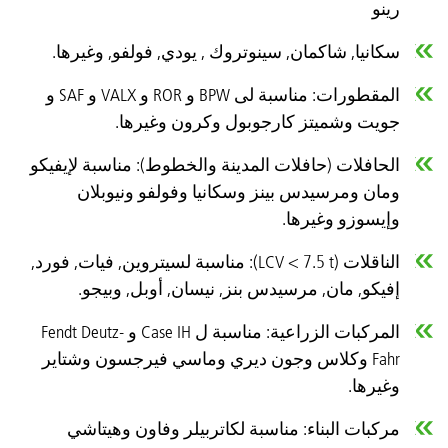
رينو
سكانيا, شاكمان, سينوتروك , يودي, فولفو, وغيرها.
المقطورات: مناسبة لى BPW و ROR و VALX و SAF و
جويت وشميتز كارجوبول وكرون وغيرها.
الحافلات (حافلات المدينة والخطوط): مناسبة لإيفيكو
ومان ومرسيدس بينز وسكانيا وفولفو ونيوبلان
وإيسوزو وغيرها.
الناقلات (LCV < 7.5 t): مناسبة لسيتروين, فيات, فورد,
إفيكو, مان, مرسيدس بنز, نيسان, أوبل, وبيجو.
المركبات الزراعية: مناسبة ل Case IH و Fendt Deutz-
Fahr وكلاس وجون ديري وماسي فيرجسون وشتاير
وغيرها.
مركبات البناء: مناسبة لكاتربيلر وفاون وهيتاشي