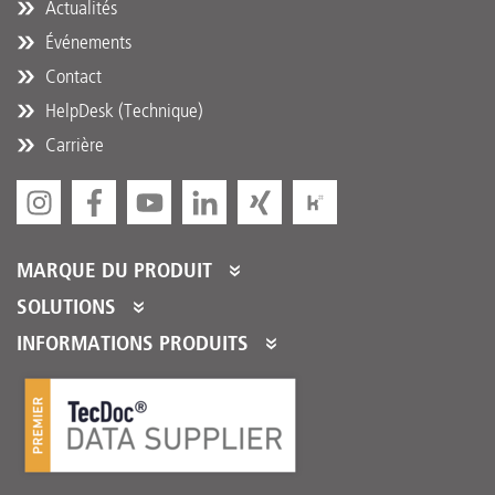
Actualités
Événements
Contact
HelpDesk (Technique)
Carrière
MARQUE DU PRODUIT
DT Spare Parts
SOLUTIONS
Partner Portal
INFORMATIONS PRODUITS
Partner Program
Catalogues de produits
Services partenaires
Product Promotions
Performance Logistique
DTQS