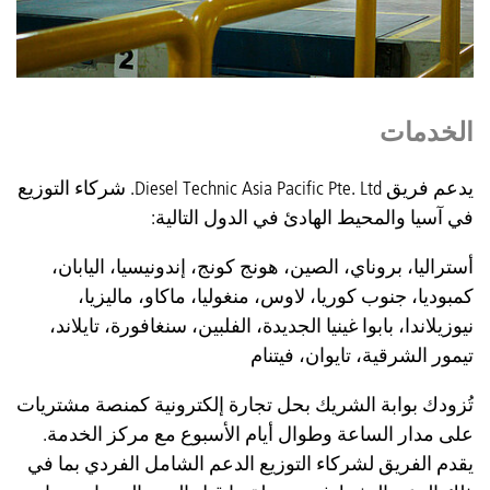
الخدمات
يدعم فريق Diesel Technic Asia Pacific Pte. Ltd. شركاء التوزيع
في آسيا والمحيط الهادئ في الدول التالية:
أستراليا، بروناي، الصين، هونج كونج، إندونيسيا، اليابان،
كمبوديا، جنوب كوريا، لاوس، منغوليا، ماكاو، ماليزيا،
نيوزيلاندا، بابوا غينيا الجديدة، الفلبين، سنغافورة، تايلاند،
تيمور الشرقية، تايوان، فيتنام
تُزودك بوابة الشريك بحل تجارة إلكترونية كمنصة مشتريات
على مدار الساعة وطوال أيام الأسبوع مع مركز الخدمة.
يقدم الفريق لشركاء التوزيع الدعم الشامل الفردي بما في