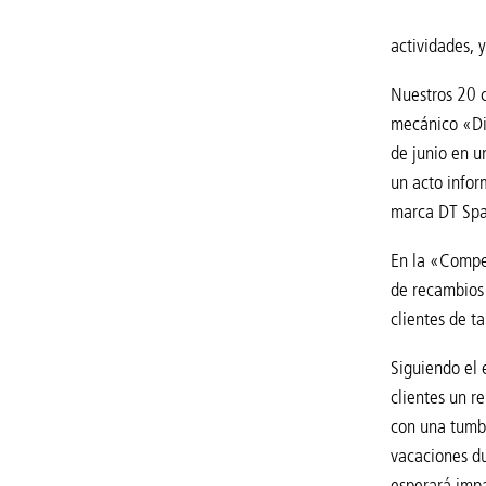
actividades, 
Nuestros 20 c
mecánico «Die
de junio en u
un acto infor
marca DT Spar
En la «Compet
de recambios 
clientes de t
Siguiendo el 
clientes un r
con una tumbo
vacaciones du
esperará impa