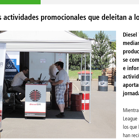
s actividades promocionales que deleitan a los
Diesel
median
produc
se com
e infor
activi
aporta
jornad
Mientra
League 
los que
han reci