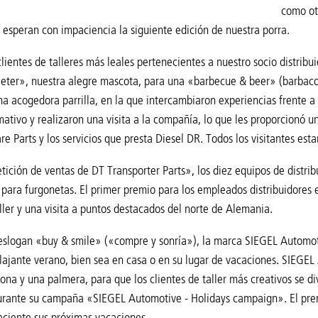
como ot
y esperan con impaciencia la siguiente edición de nuestra porra.
lientes de talleres más leales pertenecientes a nuestro socio distribu
ter», nuestra alegre mascota, para una «barbecue & beer» (barbacoa
na acogedora parrilla, en la que intercambiaron experiencias frente 
mativo y realizaron una visita a la compañía, lo que les proporcionó u
e Parts y los servicios que presta Diesel DR. Todos los visitantes est
ición de ventas de DT Transporter Parts», los diez equipos de distri
para furgonetas. El primer premio para los empleados distribuidores e
aller y una visita a puntos destacados del norte de Alemania.
eslogan «buy & smile» («compre y sonría»), la marca SIEGEL Automotive
elajante verano, bien sea en casa o en su lugar de vacaciones. SIEGE
na y una palmera, para que los clientes de taller más creativos se di
rante su campaña «SIEGEL Automotive - Holidays campaign». El premio
ciente sus próximas vacaciones.