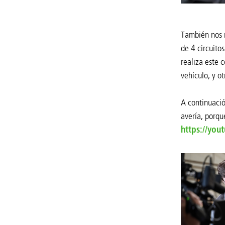
También nos m
de 4 circuito
realiza este 
vehículo, y o
A continuació
avería, porqu
https://yo