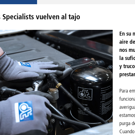
 Specialists vuelven al tajo
En su 
aire d
nos mu
la sufi
y truc
presta
Para em
funcion
averigu
estamos 
purga d
Cuando 