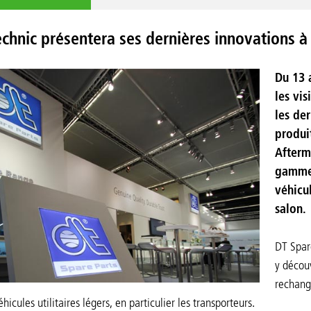
echnic présentera ses dernières innovations 
Du 13 
les vi
les de
produi
Afterm
gamme 
véhicul
salon.
DT Spare
y décou
rechange
hicules utilitaires légers, en particulier les transporteurs.