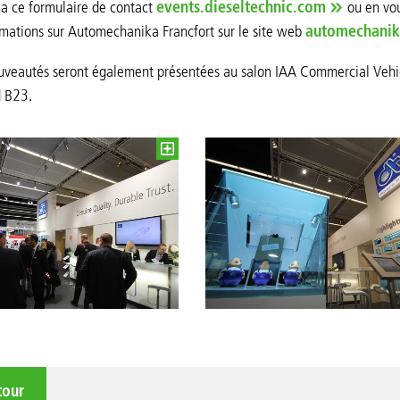
a ce formulaire de contact
events.dieseltechnic.com
ou en vou
rmations sur Automechanika Francfort sur le site web
automechanik
ouveautés seront également présentées au salon IAA Commercial Veh
d B23.
tour