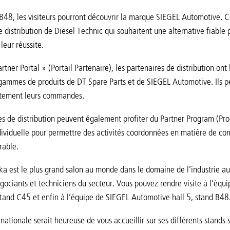
 B48, les visiteurs pourront découvrir la marque SIEGEL Automotive. 
 distribution de Diesel Technic qui souhaitent une alternative fiable p
leur réussite.
tner Portal » (Portail Partenaire), les partenaires de distribution ont
mmes de produits de DT Spare Parts et de SIEGEL Automotive. Ils peu
ctement leurs commandes.
es de distribution peuvent également profiter du Partner Program (P
dividuelle pour permettre des activités coordonnées en matière de co
rable.
 est le plus grand salon au monde dans le domaine de l’industrie aut
égociants et techniciens du secteur. Vous pouvez rendre visite à l’équ
 stand C45 et enfin à l’équipe de SIEGEL Automotive hall 5, stand B48
rnationale serait heureuse de vous accueillir sur ses différents stands 