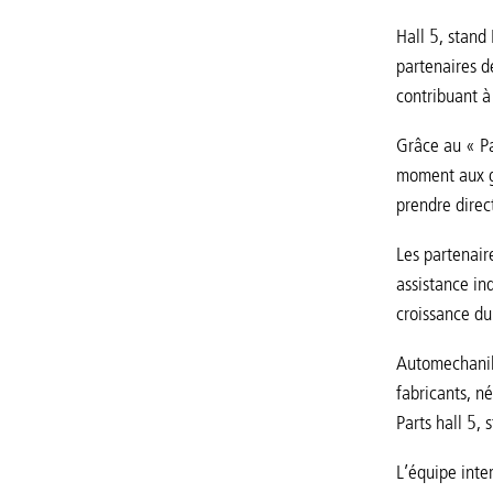
Hall 5, stand
partenaires de
contribuant à 
Grâce au « Par
moment aux ga
prendre dire
Les partenair
assistance in
croissance du
Automechanika
fabricants, n
Parts hall 5,
L’équipe inte