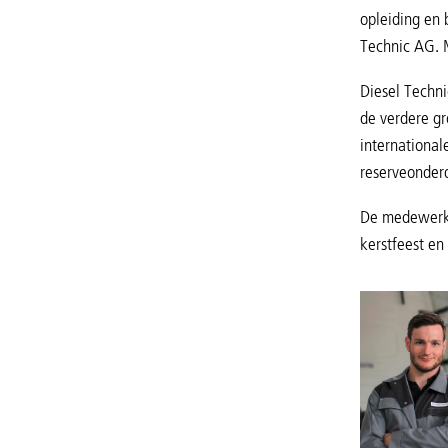
opleiding en 
Technic AG. M
Diesel Techni
de verdere g
international
reserveonderd
De medewerker
kerstfeest en