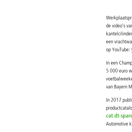
Werkplaatspro
de video's va
kantelcilind
een vrachtwag
op YouTube:
In een Champ
5 000 euro w
voetbalweeke
van Bayern M
In 2017 publ
productcatalo
cat.dt-spar
Automotive k