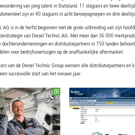
bevordering van jong talent in Duitsland. 11 stagiairs en twee deeltij
omenteel zijn er 40 stagiairs in acht beroepsgroepen en drie deelt
c AG is in de herfst begonnen met de grote uitbreiding van zijn hoofd
roeistrategie van Diesel Technic AG. Met meer dan 36 000 merkprod
e dochterondernemingen en distributiepartners in 150 landen behoort h
elen voor bedrijfsvoertuigen op de onafhankelijke aftermarket.
s van de Diesel Technic Group wensen alle distributiepartners en kl
 een succesvolle start van het nieuwe jaar.