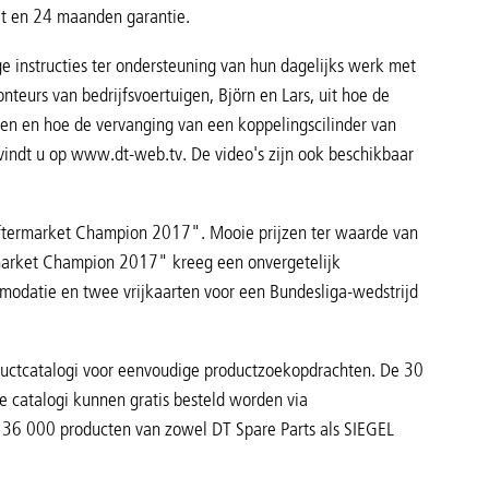
it en 24 maanden garantie.
e instructies ter ondersteuning van hun dagelijks werk met
teurs van bedrijfsvoertuigen, Björn en Lars, uit hoe de
en en hoe de vervanging van een koppelingscilinder van
vindt u op www.dt-web.tv. De video's zijn ook beschikbaar
Aftermarket Champion 2017". Mooie prijzen ter waarde van
market Champion 2017" kreeg een onvergetelijk
modatie en twee vrijkaarten voor een Bundesliga-wedstrijd
oductcatalogi voor eenvoudige productzoekopdrachten. De 30
e catalogi kunnen gratis besteld worden via
n 36 000 producten van zowel DT Spare Parts als SIEGEL