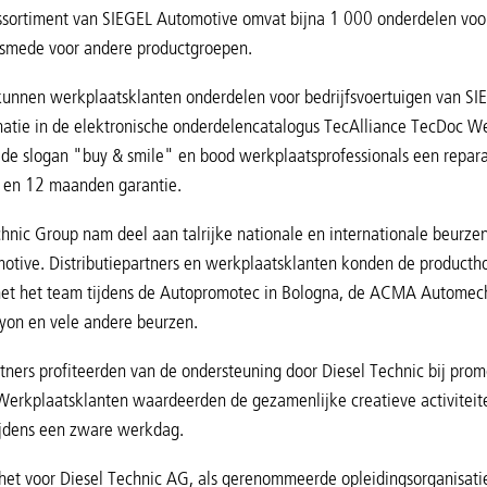
sortiment van SIEGEL Automotive omvat bijna 1 000 onderdelen voor d
lsmede voor andere productgroepen.
unnen werkplaatsklanten onderdelen voor bedrijfsvoertuigen van SI
atie in de elektronische onderdelencatalogus TecAlliance TecDoc We
e slogan "buy & smile" en bood werkplaatsprofessionals een reparat
e en 12 maanden garantie.
hnic Group nam deel aan talrijke nationale en internationale beurze
tive. Distributiepartners en werkplaatsklanten konden de productho
met het team tijdens de Autopromotec in Bologna, de ACMA Automecha
Lyon en vele andere beurzen.
rtners profiteerden van de ondersteuning door Diesel Technic bij pro
erkplaatsklanten waardeerden de gezamenlijke creatieve activiteite
ijdens een zware werkdag.
et voor Diesel Technic AG, als gerenommeerde opleidingsorganisatie,