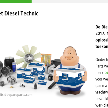
t Diesel Technic
De Die
2017. 
oploss
toekom
Onder h
Parts w
merk
b
voor we
gamma v
vrachtwa
beschik
werkpla