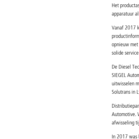
Het productas
apparatuur a
Vanaf 2017 k
productinform
opnieuw met d
solide servic
De Diesel Tec
SIEGEL Automo
uitwisselen 
Solutrans in 
Distributiepa
Automotive. W
afwisseling t
In 2017 was h