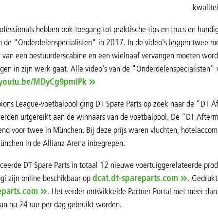
kwalite
fessionals hebben ook toegang tot praktische tips en trucs en handig
n de "Onderdelenspecialisten" in 2017. In de video's leggen twee mon
er van een bestuurderscabine en een wielnaaf vervangen moeten word
en in zijn werk gaat. Alle video's van de "Onderdelenspecialisten" 
youtu.be/MDyCg9pmIPk
ions League-voetbalpool ging DT Spare Parts op zoek naar de "DT 
erden uitgereikt aan de winnaars van de voetbalpool. De "DT After
nd voor twee in München. Bij deze prijs waren vluchten, hotelaccom
ünchen in de Allianz Arena inbegrepen.
iceerde DT Spare Parts in totaal 12 nieuwe voertuiggerelateerde pr
gi zijn online beschikbaar op
dcat.dt-spareparts.com
. Gedrukt
eparts.com
. Het verder ontwikkelde Partner Portal met meer da
an nu 24 uur per dag gebruikt worden.