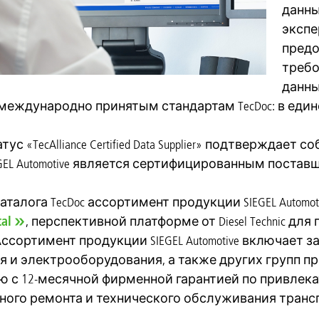
данны
экспе
предо
требо
данны
международно принятым стандартам TecDoc: в еди
ус «TecAlliance Certified Data Supplier» подтверждает
IEGEL Automotive является сертифицированным поста
талога TecDoc ассортимент продукции SIEGEL Automo
tal
, перспективной платформе от Diesel Technic д
Ассортимент продукции SIEGEL Automotive включает 
 и электрооборудования, а также других групп п
 с 12-месячной фирменной гарантией по привлека
ого ремонта и технического обслуживания трансп