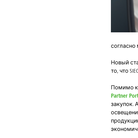
согласно 
Новый стат
то, что S
Помимо ка
Partner Por
закупок. 
освещения
продукцию
экономичн