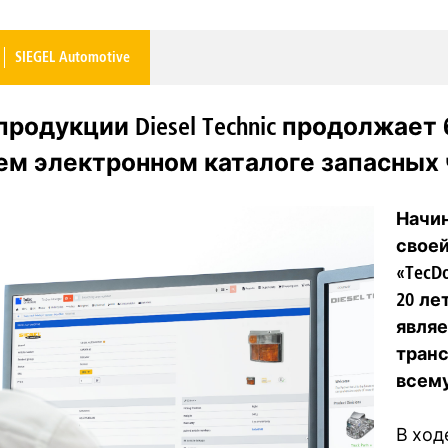
SIEGEL Automotive
продукции Diesel Technic продолжае
м электронном каталоге запасных 
Начин
своей
«TecD
20 ле
являе
транс
всему
В ход