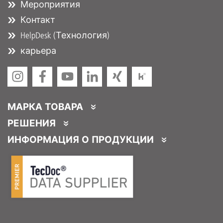
Мероприятия
Контакт
HelpDesk (Технология)
карьера
МАРКА ТОВАРА
DT Spare Parts
РЕШЕНИЯ
Partner Portal
ИНФОРМАЦИЯ О ПРОДУКЦИИ
Partner Program
Каталоги продукции
Услуги для партнеров
Product Promotions
Логистическая реализация
DTQS
Часто задаваемые вопросы / HelpDesk