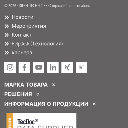
© 2026 · DIESEL TECHNIC SE · Corporate Communications
Новости
Мероприятия
Контакт
HelpDesk (Технология)
карьера
МАРКА ТОВАРА
DT Spare Parts
РЕШЕНИЯ
Partner Portal
ИНФОРМАЦИЯ О ПРОДУКЦИИ
Partner Program
Каталоги продукции
Услуги для партнеров
Product Promotions