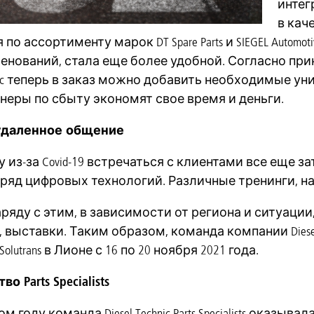
интег
в кач
по ассортименту марок DT Spare Parts и SIEGEL Autom
менований, стала еще более удобной. Согласно при
chnic теперь в заказ можно добавить необходимые у
неры по сбыту экономят свое время и деньги.
удаленное общение
 из-за Covid-19 встречаться с клиентами все еще зат
ряд цифровых технологий. Различные тренинги, н
ряду с этим, в зависимости от региона и ситуаци
 выставки. Таким образом, команда компании Diesel T
olutrans в Лионе с 16 по 20 ноября 2021 года.
 Parts Specialists
м году команда Diesel Technic Parts Specialists ока