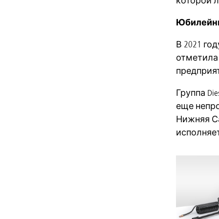
которой л
Юбилейны
В 2021 год
отметила с
предприя
Группа Di
еще непро
Нижняя Са
исполняет