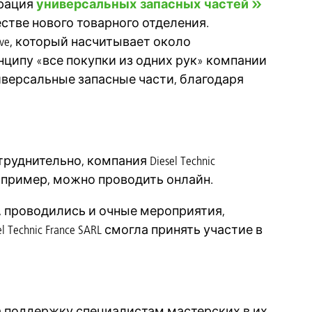
рация
универсальных запасных частей
естве нового товарного отделения.
otive, который насчитывает около
нципу «все покупки из одних рук» компании
ниверсальные запасные части, благодаря
руднительно, компания Diesel Technic
апример, можно проводить онлайн.
и, проводились и очные мероприятия,
echnic France SARL смогла принять участие в
зывала поддержку специалистам мастерских в их