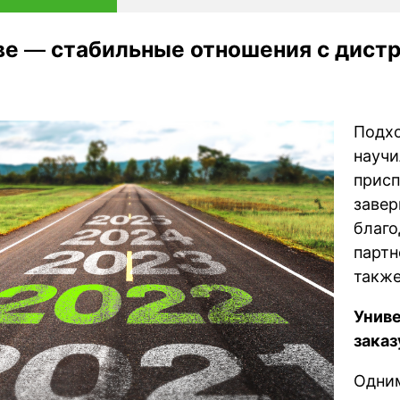
ве — стабильные отношения с дист
Подхо
научи
присп
завер
благо
партн
также
Униве
заказ
Одним