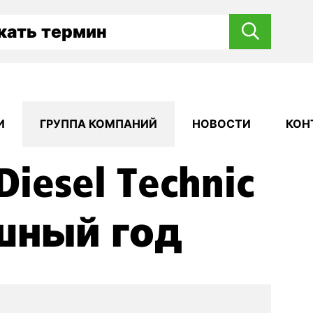
И
ГРУППА КОМПАНИЙ
НОВОСТИ
КОН
iesel Technic
шный год