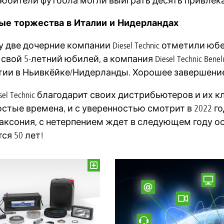
юбители футбола могли выиграть десять привлек
е торжества в Италии и Нидерландах
у две дочерние компании Diesel Technic отметили юбелеи: 
вой 5-летний юбилей, а компания Diesel Technic Ben
тии в Ньивкёйке/Нидерланды. Хорошее завершение
esel Technic благодарит своих дистрибьютеров и их 
стые времена, и с уверенностью смотрит в 2022 год.
ксония, с нетерпением ждет в следующем году особ
ся 50 лет!