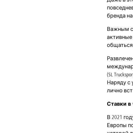
повседне
бренда на
Важным со
активные 
общаться
Развлечен
междунаро
(SL Truck
Наряду с 
лично вст
Ставки в
В 2021 го
Европы по 