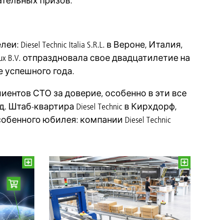
ательных призов.
Diesel Technic Italia S.R.L. в Вероне, Италия,
elux B.V. отпраздновала свое двадцатилетие на
 успешного года.
клиентов СТО за доверие, особенно в эти все
 Штаб-квартира Diesel Technic в Кирхдорф,
енного юбилея: компании Diesel Technic