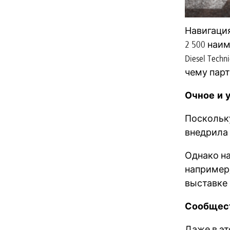
Навигация 
2 500 наи
Diesel Te
чему парт
Очное и 
Поскольку
внедрила 
Однако на
например,
выставке S
Сообщество
Даже в это