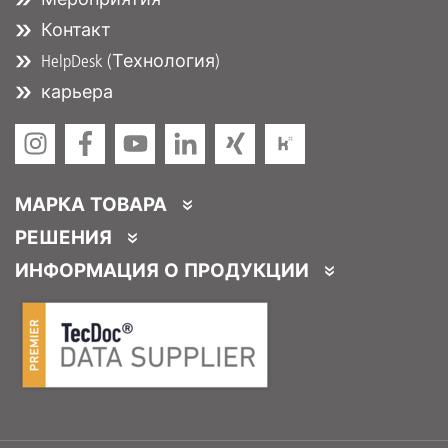
Контакт
HelpDesk (Технология)
карьера
МАРКА ТОВАРА
DT Spare Parts
РЕШЕНИЯ
Partner Portal
ИНФОРМАЦИЯ О ПРОДУКЦИИ
Partner Program
Каталоги продукции
Услуги для партнеров
Product Promotions
Логистическая реализация
DTQS
Часто задаваемые вопросы / HelpDesk