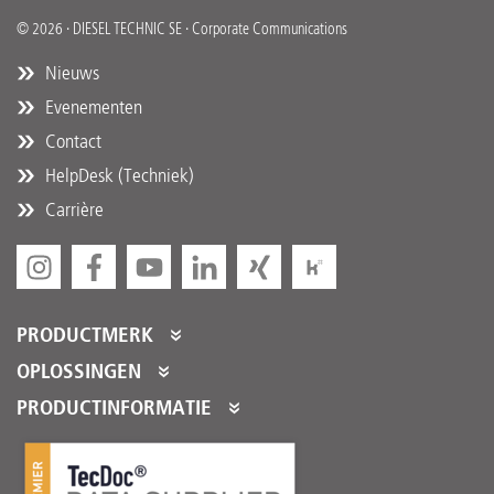
© 2026 · DIESEL TECHNIC SE · Corporate Communications
Nieuws
Evenementen
Contact
HelpDesk (Techniek)
Carrière
PRODUCTMERK
DT Spare Parts
OPLOSSINGEN
Partner Portal
PRODUCTINFORMATIE
Partner Program
Productcatalogi
Partnerdiensten
Product Promotions