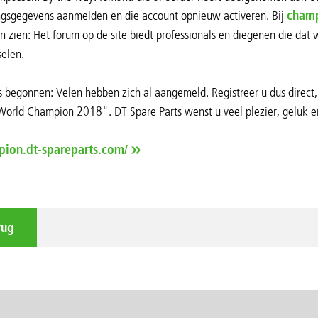
ngsgegevens aanmelden en die account opnieuw activeren. Bij
champ
en zien: Het forum op de site biedt professionals en diegenen die d
selen.
is begonnen: Velen hebben zich al aangemeld. Registreer u dus direct
World Champion 2018". DT Spare Parts wenst u veel plezier, geluk e
pion.dt-spareparts.com/
rug