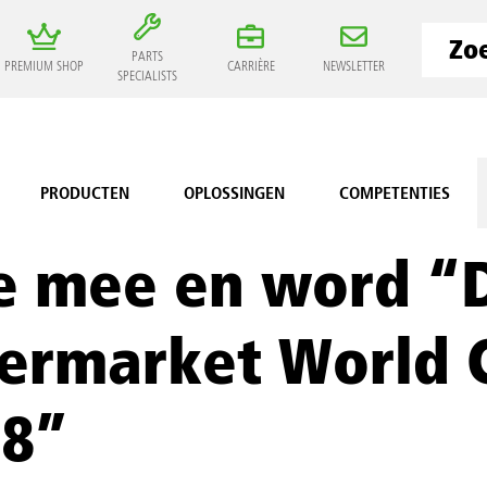
PARTS
PREMIUM SHOP
CARRIÈRE
NEWSLETTER
SPECIALISTS
PRODUCTEN
OPLOSSINGEN
COMPETENTIES
e mee en word “
termarket World
18”