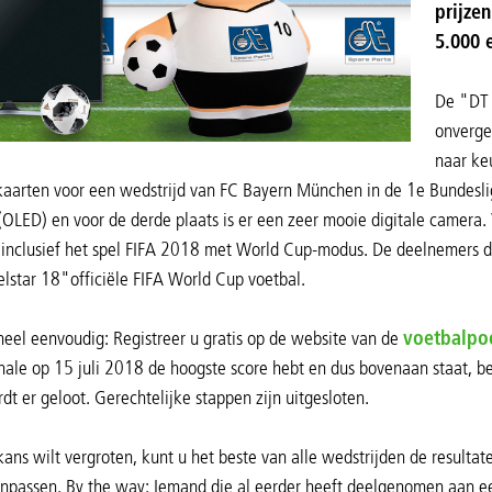
prijze
5.000 
De "DT 
onverge
naar keu
kaarten voor een wedstrijd van FC Bayern München in de 1e Bundesl
 (OLED) en voor de derde plaats is er een zeer mooie digitale camera.
nclusief het spel FIFA 2018 met World Cup-modus. De deelnemers die
lstar 18"officiële FIFA World Cup voetbal.
eel eenvoudig: Registreer u gratis op de website van de
voetbalpo
inale op 15 juli 2018 de hoogste score hebt en dus bovenaan staat,
rdt er geloot. Gerechtelijke stappen zijn uitgesloten.
ans wilt vergroten, kunt u het beste van alle wedstrijden de resultat
npassen. By the way: Iemand die al eerder heeft deelgenomen aan ee