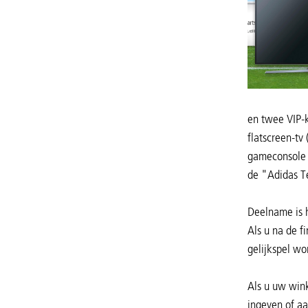
en twee VIP-
flatscreen-tv
gameconsole i
de "Adidas Te
Deelname is h
Als u na de f
gelijkspel wo
Als u uw wink
ingeven of aa