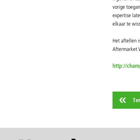
vorige toega
expertise lat
elkaar te wis
Het aftellen 
Aftermarket 
http://cham
Te