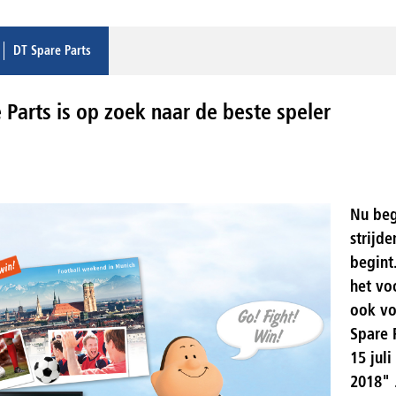
DT Spare Parts
 Parts is op zoek naar de beste speler
Nu beg
strijd
begint
het vo
ook vo
Spare 
15 jul
2018" 