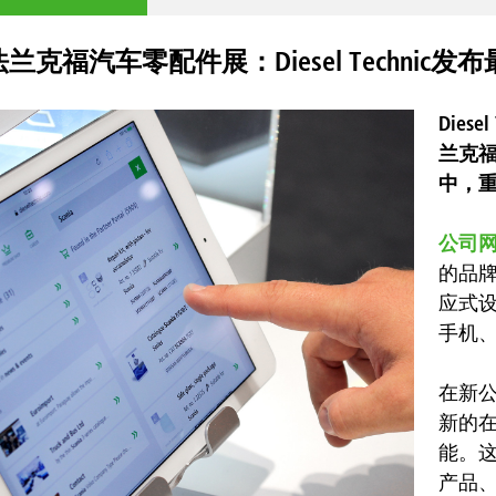
法兰克福汽车零配件展：Diesel Technic发
Dies
兰克
中，重
公司
的品
应式
手机
在新
新的
能。
产品