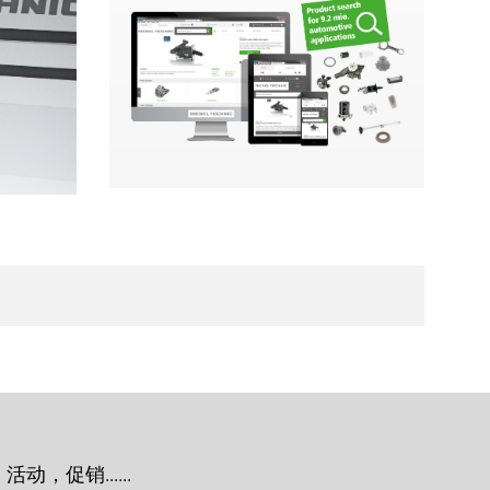
，促销......